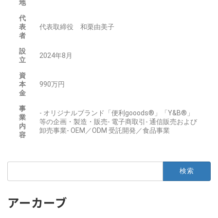
地
代
表
代表取締役 和栗由美子
者
設
2024年8月
立
資
本
990万円
金
事
- オリジナルブランド「便利gooods®」「Y&B®」
業
等の企画・製造・販売- 電子商取引- 通信販売および
内
卸売事業- OEM／ODM 受託開発／食品事業
容
アーカーブ