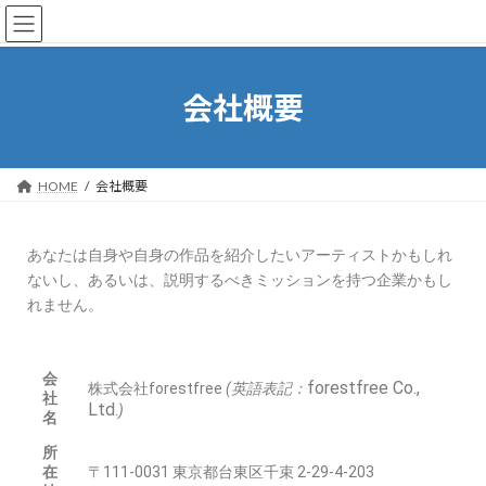
便利gooods
会社概要
HOME
会社概要
あなたは自身や自身の作品を紹介したいアーティストかもしれ
ないし、あるいは、説明するべきミッションを持つ企業かもし
れません。
会
forestfree Co.,
株式会社forestfree
(英語表記：
社
Ltd.
)
名
所
在
〒111‑0031 東京都台東区千束 2‑29‑4‑203